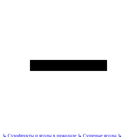
↳
Сухофрукты и ягоды в шоколаде
↳
Сушеные ягоды
↳