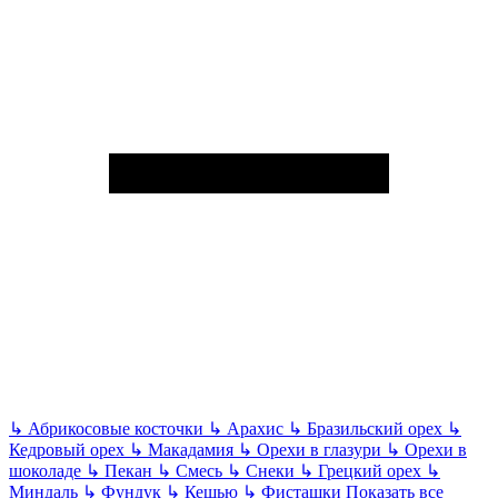
↳
Абрикосовые косточки
↳
Арахис
↳
Бразильский орех
↳
Кедровый орех
↳
Макадамия
↳
Орехи в глазури
↳
Орехи в
шоколаде
↳
Пекан
↳
Смесь
↳
Снеки
↳
Грецкий орех
↳
Миндаль
↳
Фундук
↳
Кешью
↳
Фисташки
Показать все