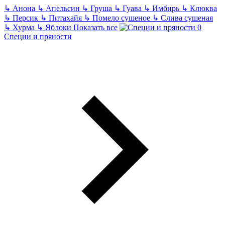
↳
Анона
↳
Апельсин
↳
Груша
↳
Гуава
↳
Имбирь
↳
Клюква
↳
Персик
↳
Питахайя
↳
Помело сушеное
↳
Слива сушеная
↳
Хурма
↳
Яблоки
Показать все
Специи и пряности