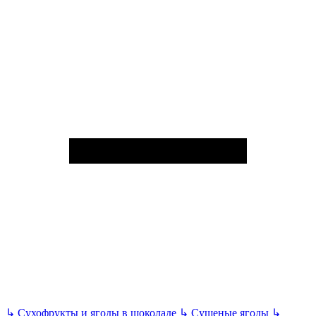
↳
Сухофрукты и ягоды в шоколаде
↳
Сушеные ягоды
↳