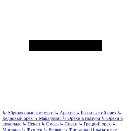
↳
Абрикосовые косточки
↳
Арахис
↳
Бразильский орех
↳
Кедровый орех
↳
Макадамия
↳
Орехи в глазури
↳
Орехи в
шоколаде
↳
Пекан
↳
Смесь
↳
Снеки
↳
Грецкий орех
↳
Миндаль
↳
Фундук
↳
Кешью
↳
Фисташки
Показать все