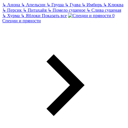
↳
Анона
↳
Апельсин
↳
Груша
↳
Гуава
↳
Имбирь
↳
Клюква
↳
Персик
↳
Питахайя
↳
Помело сушеное
↳
Слива сушеная
↳
Хурма
↳
Яблоки
Показать все
Специи и пряности