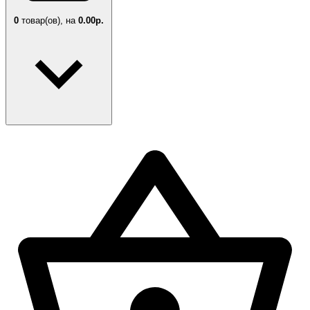
0
товар(ов),
на
0.00р.