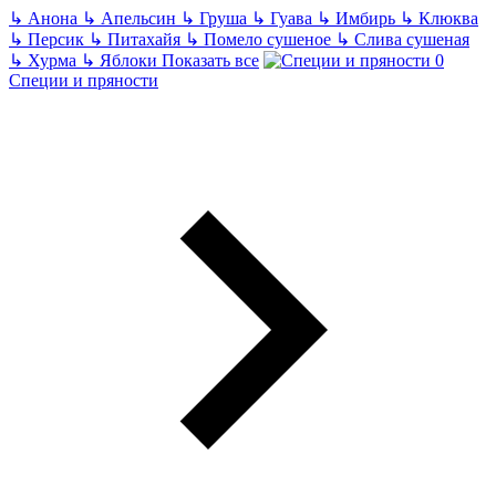
↳
Анона
↳
Апельсин
↳
Груша
↳
Гуава
↳
Имбирь
↳
Клюква
↳
Персик
↳
Питахайя
↳
Помело сушеное
↳
Слива сушеная
↳
Хурма
↳
Яблоки
Показать все
Специи и пряности