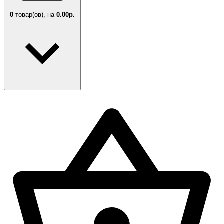
0
товар(ов),
на
0.00р.