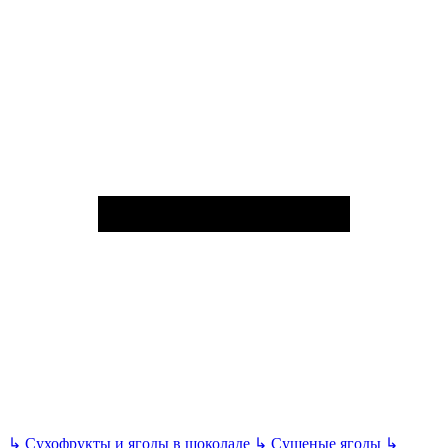
↳
Сухофрукты и ягоды в шоколаде
↳
Сушеные ягоды
↳