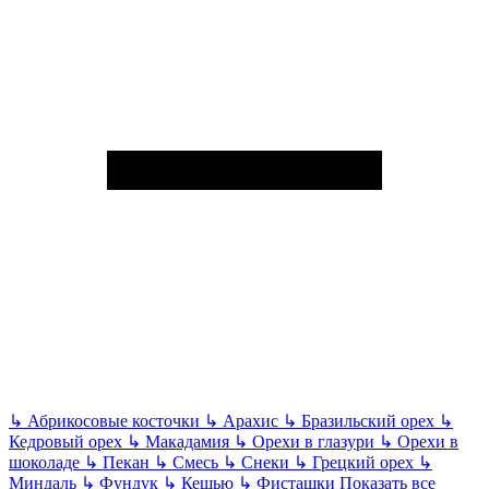
↳
Абрикосовые косточки
↳
Арахис
↳
Бразильский орех
↳
Кедровый орех
↳
Макадамия
↳
Орехи в глазури
↳
Орехи в
шоколаде
↳
Пекан
↳
Смесь
↳
Снеки
↳
Грецкий орех
↳
Миндаль
↳
Фундук
↳
Кешью
↳
Фисташки
Показать все