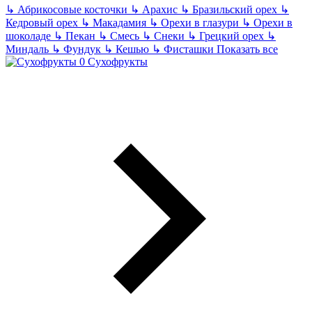
↳
Абрикосовые косточки
↳
Арахис
↳
Бразильский орех
↳
Кедровый орех
↳
Макадамия
↳
Орехи в глазури
↳
Орехи в
шоколаде
↳
Пекан
↳
Смесь
↳
Снеки
↳
Грецкий орех
↳
Миндаль
↳
Фундук
↳
Кешью
↳
Фисташки
Показать все
Сухофрукты