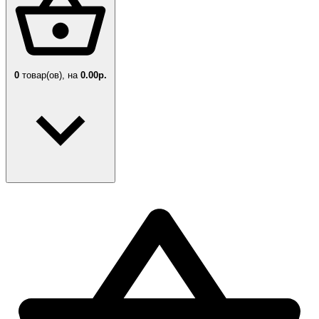
0
товар(ов),
на
0.00р.