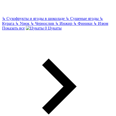
↳
Сухофрукты и ягоды в шоколаде
↳
Сушеные ягоды
↳
Курага
↳
Урюк
↳
Чернослив
↳
Инжир
↳
Финики
↳
Изюм
Показать все
Цукаты