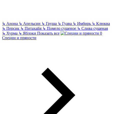
↳
Анона
↳
Апельсин
↳
Груша
↳
Гуава
↳
Имбирь
↳
Клюква
↳
Персик
↳
Питахайя
↳
Помело сушеное
↳
Слива сушеная
↳
Хурма
↳
Яблоки
Показать все
Специи и пряности