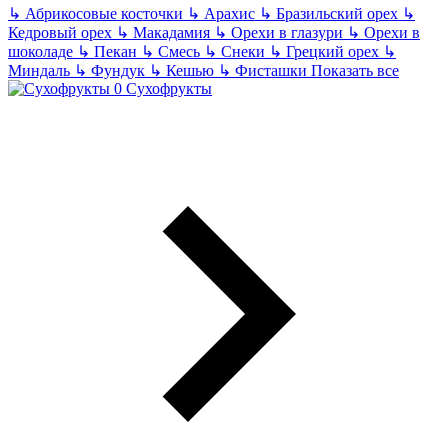
↳
Абрикосовые косточки
↳
Арахис
↳
Бразильский орех
↳
Кедровый орех
↳
Макадамия
↳
Орехи в глазури
↳
Орехи в
шоколаде
↳
Пекан
↳
Смесь
↳
Снеки
↳
Грецкий орех
↳
Миндаль
↳
Фундук
↳
Кешью
↳
Фисташки
Показать все
Сухофрукты