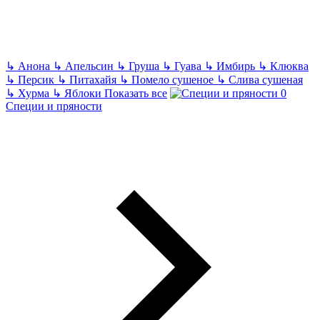
↳
Анона
↳
Апельсин
↳
Груша
↳
Гуава
↳
Имбирь
↳
Клюква
↳
Персик
↳
Питахайя
↳
Помело сушеное
↳
Слива сушеная
↳
Хурма
↳
Яблоки
Показать все
Специи и пряности