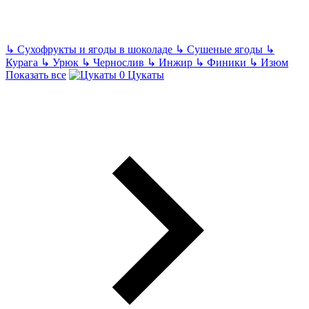
↳
Сухофрукты и ягоды в шоколаде
↳
Сушеные ягоды
↳
Курага
↳
Урюк
↳
Чернослив
↳
Инжир
↳
Финики
↳
Изюм
Показать все
Цукаты