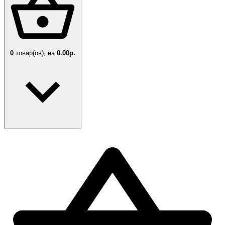
0
товар(ов),
на
0.00р.