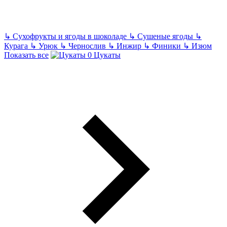
↳
Сухофрукты и ягоды в шоколаде
↳
Сушеные ягоды
↳
Курага
↳
Урюк
↳
Чернослив
↳
Инжир
↳
Финики
↳
Изюм
Показать все
Цукаты