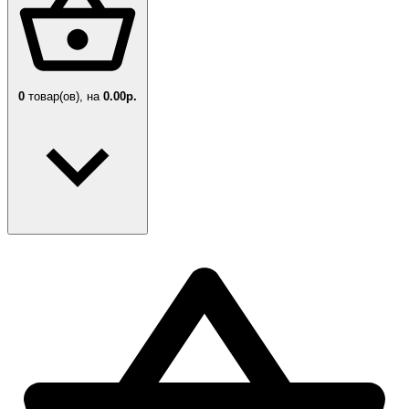
0
товар(ов),
на
0.00р.