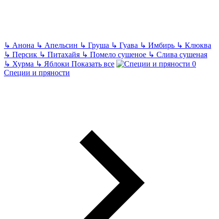
↳
Анона
↳
Апельсин
↳
Груша
↳
Гуава
↳
Имбирь
↳
Клюква
↳
Персик
↳
Питахайя
↳
Помело сушеное
↳
Слива сушеная
↳
Хурма
↳
Яблоки
Показать все
Специи и пряности