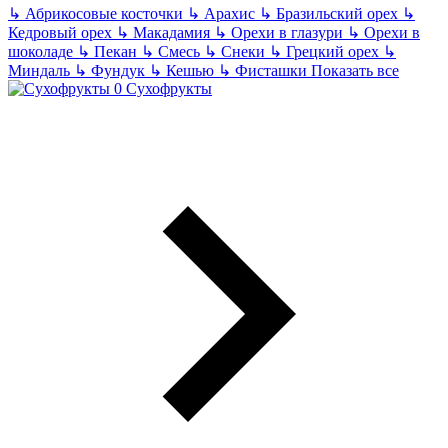
↳
Абрикосовые косточки
↳
Арахис
↳
Бразильский орех
↳
Кедровый орех
↳
Макадамия
↳
Орехи в глазури
↳
Орехи в
шоколаде
↳
Пекан
↳
Смесь
↳
Снеки
↳
Грецкий орех
↳
Миндаль
↳
Фундук
↳
Кешью
↳
Фисташки
Показать все
Сухофрукты