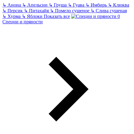
↳
Анона
↳
Апельсин
↳
Груша
↳
Гуава
↳
Имбирь
↳
Клюква
↳
Персик
↳
Питахайя
↳
Помело сушеное
↳
Слива сушеная
↳
Хурма
↳
Яблоки
Показать все
Специи и пряности