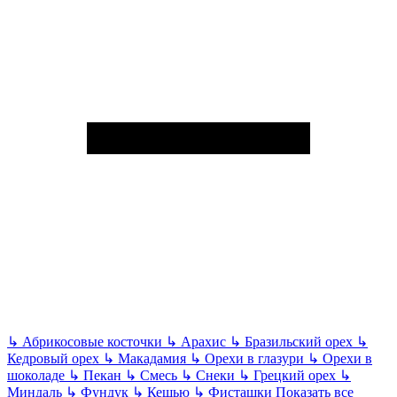
↳
Абрикосовые косточки
↳
Арахис
↳
Бразильский орех
↳
Кедровый орех
↳
Макадамия
↳
Орехи в глазури
↳
Орехи в
шоколаде
↳
Пекан
↳
Смесь
↳
Снеки
↳
Грецкий орех
↳
Миндаль
↳
Фундук
↳
Кешью
↳
Фисташки
Показать все