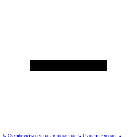
↳
Сухофрукты и ягоды в шоколаде
↳
Сушеные ягоды
↳