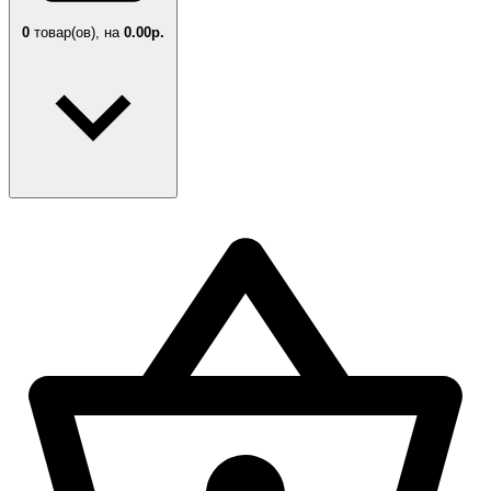
0
товар(ов),
на
0.00р.