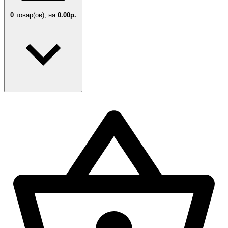
0
товар(ов),
на
0.00р.