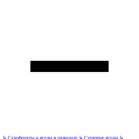
↳
Сухофрукты и ягоды в шоколаде
↳
Сушеные ягоды
↳