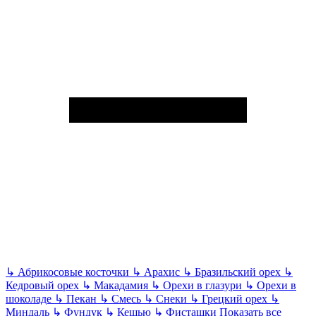
↳
Абрикосовые косточки
↳
Арахис
↳
Бразильский орех
↳
Кедровый орех
↳
Макадамия
↳
Орехи в глазури
↳
Орехи в
шоколаде
↳
Пекан
↳
Смесь
↳
Снеки
↳
Грецкий орех
↳
Миндаль
↳
Фундук
↳
Кешью
↳
Фисташки
Показать все