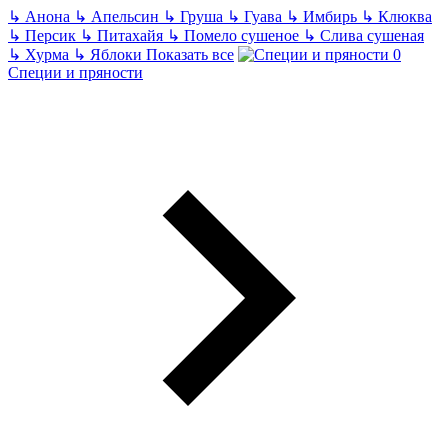
↳
Анона
↳
Апельсин
↳
Груша
↳
Гуава
↳
Имбирь
↳
Клюква
↳
Персик
↳
Питахайя
↳
Помело сушеное
↳
Слива сушеная
↳
Хурма
↳
Яблоки
Показать все
Специи и пряности