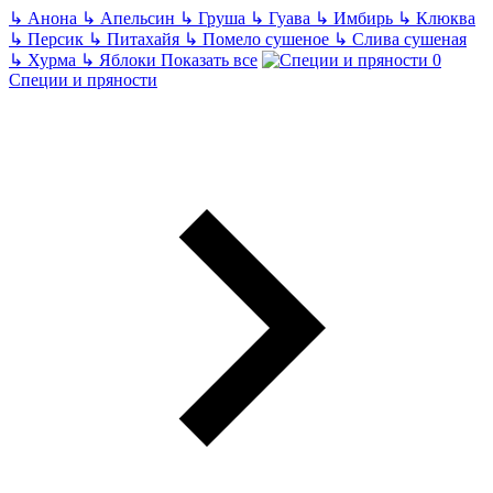
↳
Анона
↳
Апельсин
↳
Груша
↳
Гуава
↳
Имбирь
↳
Клюква
↳
Персик
↳
Питахайя
↳
Помело сушеное
↳
Слива сушеная
↳
Хурма
↳
Яблоки
Показать все
Специи и пряности