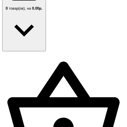
0
товар(ов),
на
0.00р.