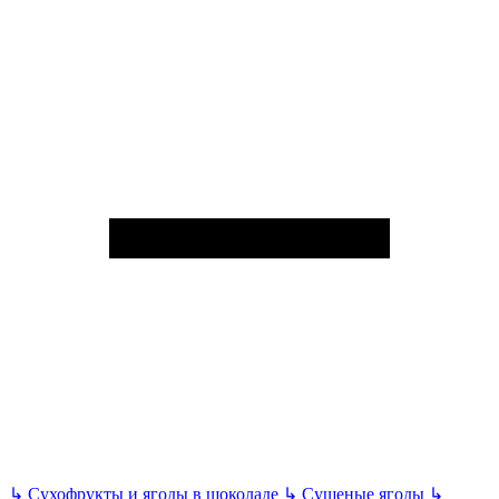
↳
Сухофрукты и ягоды в шоколаде
↳
Сушеные ягоды
↳