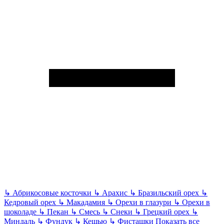
↳
Абрикосовые косточки
↳
Арахис
↳
Бразильский орех
↳
Кедровый орех
↳
Макадамия
↳
Орехи в глазури
↳
Орехи в
шоколаде
↳
Пекан
↳
Смесь
↳
Снеки
↳
Грецкий орех
↳
Миндаль
↳
Фундук
↳
Кешью
↳
Фисташки
Показать все