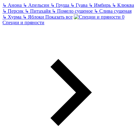
↳
Анона
↳
Апельсин
↳
Груша
↳
Гуава
↳
Имбирь
↳
Клюква
↳
Персик
↳
Питахайя
↳
Помело сушеное
↳
Слива сушеная
↳
Хурма
↳
Яблоки
Показать все
Специи и пряности