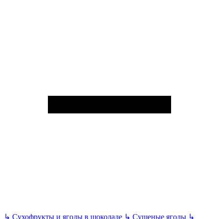
↳
Сухофрукты и ягоды в шоколаде
↳
Сушеные ягоды
↳