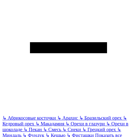
↳
Абрикосовые косточки
↳
Арахис
↳
Бразильский орех
↳
Кедровый орех
↳
Макадамия
↳
Орехи в глазури
↳
Орехи в
шоколаде
↳
Пекан
↳
Смесь
↳
Снеки
↳
Грецкий орех
↳
Миндаль
↳
Фундук
↳
Кешью
↳
Фисташки
Показать все