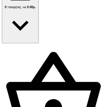
0
товар(ов),
на
0.00р.