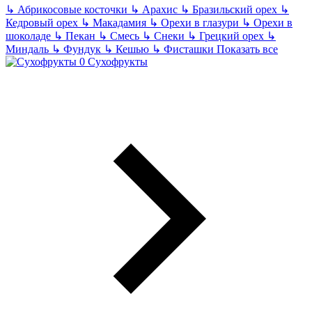
↳
Абрикосовые косточки
↳
Арахис
↳
Бразильский орех
↳
Кедровый орех
↳
Макадамия
↳
Орехи в глазури
↳
Орехи в
шоколаде
↳
Пекан
↳
Смесь
↳
Снеки
↳
Грецкий орех
↳
Миндаль
↳
Фундук
↳
Кешью
↳
Фисташки
Показать все
Сухофрукты