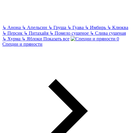
↳
Анона
↳
Апельсин
↳
Груша
↳
Гуава
↳
Имбирь
↳
Клюква
↳
Персик
↳
Питахайя
↳
Помело сушеное
↳
Слива сушеная
↳
Хурма
↳
Яблоки
Показать все
Специи и пряности