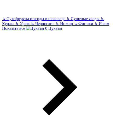
↳
Сухофрукты и ягоды в шоколаде
↳
Сушеные ягоды
↳
Курага
↳
Урюк
↳
Чернослив
↳
Инжир
↳
Финики
↳
Изюм
Показать все
Цукаты