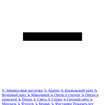
↳
Абрикосовые косточки
↳
Арахис
↳
Бразильский орех
↳
Кедровый орех
↳
Макадамия
↳
Орехи в глазури
↳
Орехи в
шоколаде
↳
Пекан
↳
Смесь
↳
Снеки
↳
Грецкий орех
↳
Миндаль
↳
Фундук
↳
Кешью
↳
Фисташки
Показать все