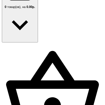
0
товар(ов),
на
0.00р.