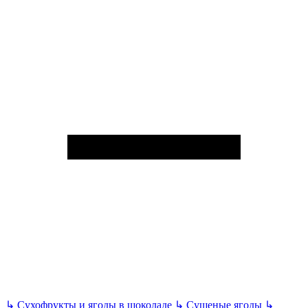
↳
Сухофрукты и ягоды в шоколаде
↳
Сушеные ягоды
↳