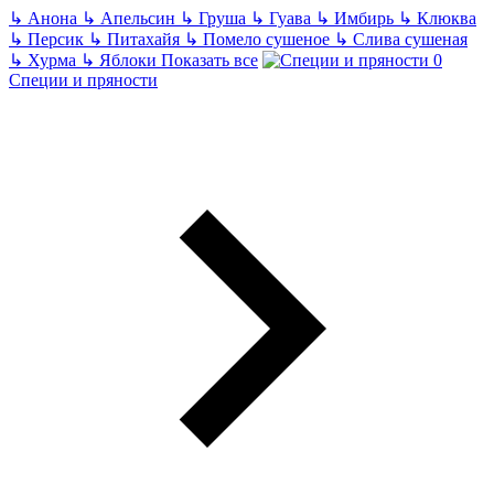
↳
Анона
↳
Апельсин
↳
Груша
↳
Гуава
↳
Имбирь
↳
Клюква
↳
Персик
↳
Питахайя
↳
Помело сушеное
↳
Слива сушеная
↳
Хурма
↳
Яблоки
Показать все
Специи и пряности