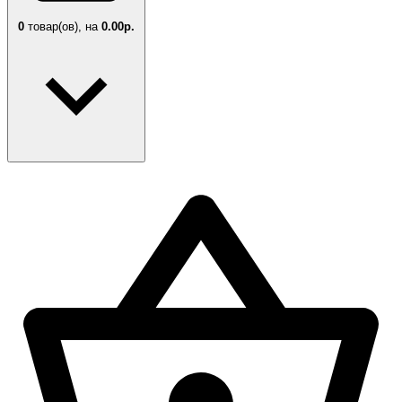
0
товар(ов),
на
0.00р.