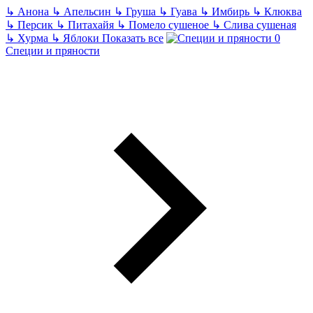
↳
Анона
↳
Апельсин
↳
Груша
↳
Гуава
↳
Имбирь
↳
Клюква
↳
Персик
↳
Питахайя
↳
Помело сушеное
↳
Слива сушеная
↳
Хурма
↳
Яблоки
Показать все
Специи и пряности