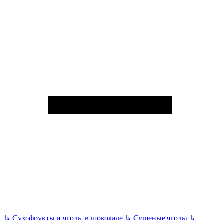
↳
Сухофрукты и ягоды в шоколаде
↳
Сушеные ягоды
↳