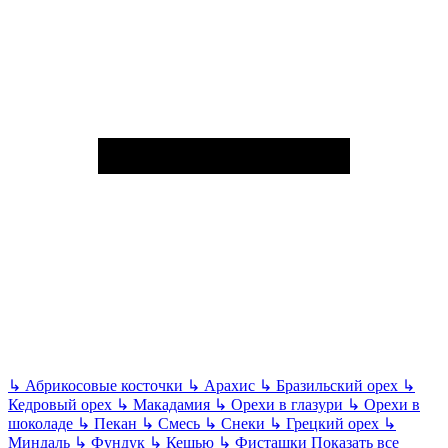
↳
Абрикосовые косточки
↳
Арахис
↳
Бразильский орех
↳
Кедровый орех
↳
Макадамия
↳
Орехи в глазури
↳
Орехи в
шоколаде
↳
Пекан
↳
Смесь
↳
Снеки
↳
Грецкий орех
↳
Миндаль
↳
Фундук
↳
Кешью
↳
Фисташки
Показать все