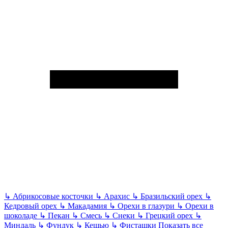
↳
Абрикосовые косточки
↳
Арахис
↳
Бразильский орех
↳
Кедровый орех
↳
Макадамия
↳
Орехи в глазури
↳
Орехи в
шоколаде
↳
Пекан
↳
Смесь
↳
Снеки
↳
Грецкий орех
↳
Миндаль
↳
Фундук
↳
Кешью
↳
Фисташки
Показать все