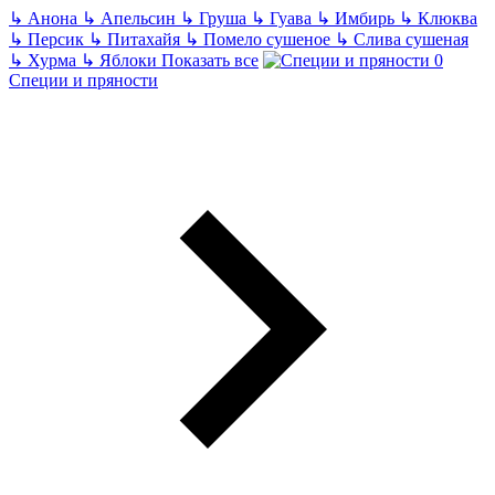
↳
Анона
↳
Апельсин
↳
Груша
↳
Гуава
↳
Имбирь
↳
Клюква
↳
Персик
↳
Питахайя
↳
Помело сушеное
↳
Слива сушеная
↳
Хурма
↳
Яблоки
Показать все
Специи и пряности