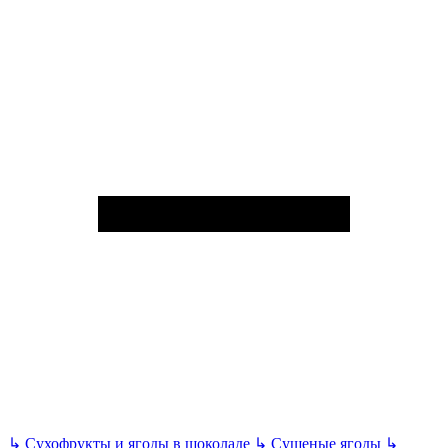
↳
Сухофрукты и ягоды в шоколаде
↳
Сушеные ягоды
↳