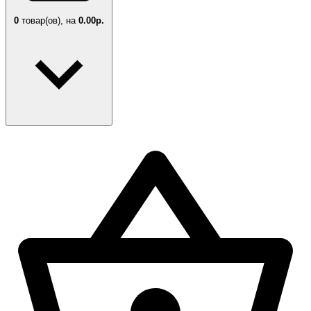
0
товар(ов),
на
0.00р.