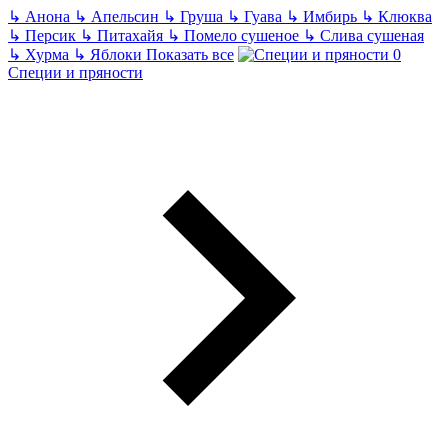
↳
Анона
↳
Апельсин
↳
Груша
↳
Гуава
↳
Имбирь
↳
Клюква
↳
Персик
↳
Питахайя
↳
Помело сушеное
↳
Слива сушеная
↳
Хурма
↳
Яблоки
Показать все
Специи и пряности