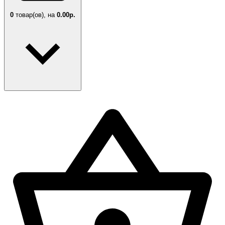
0
товар(ов),
на
0.00р.