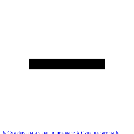
↳
Сухофрукты и ягоды в шоколаде
↳
Сушеные ягоды
↳