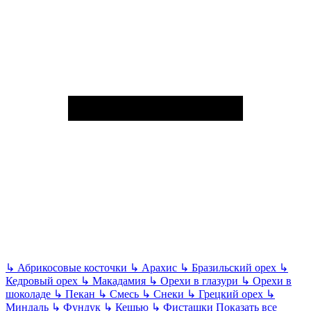
↳
Абрикосовые косточки
↳
Арахис
↳
Бразильский орех
↳
Кедровый орех
↳
Макадамия
↳
Орехи в глазури
↳
Орехи в
шоколаде
↳
Пекан
↳
Смесь
↳
Снеки
↳
Грецкий орех
↳
Миндаль
↳
Фундук
↳
Кешью
↳
Фисташки
Показать все