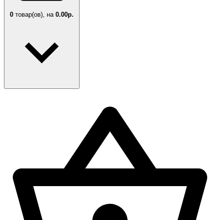
0
товар(ов),
на
0.00р.