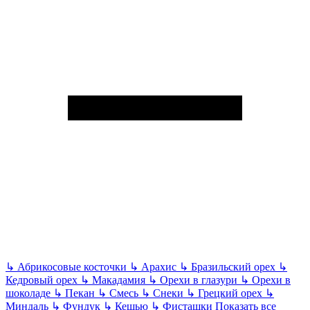
↳
Абрикосовые косточки
↳
Арахис
↳
Бразильский орех
↳
Кедровый орех
↳
Макадамия
↳
Орехи в глазури
↳
Орехи в
шоколаде
↳
Пекан
↳
Смесь
↳
Снеки
↳
Грецкий орех
↳
Миндаль
↳
Фундук
↳
Кешью
↳
Фисташки
Показать все