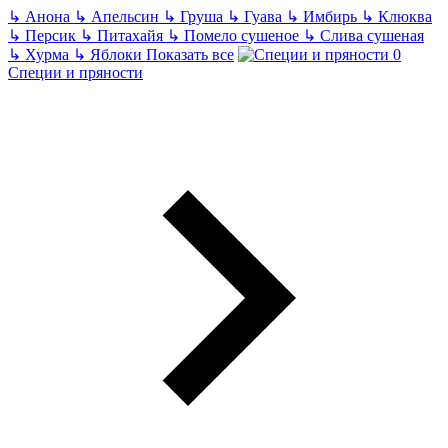
↳
Анона
↳
Апельсин
↳
Груша
↳
Гуава
↳
Имбирь
↳
Клюква
↳
Персик
↳
Питахайя
↳
Помело сушеное
↳
Слива сушеная
↳
Хурма
↳
Яблоки
Показать все
Специи и пряности