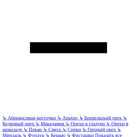
↳
Абрикосовые косточки
↳
Арахис
↳
Бразильский орех
↳
Кедровый орех
↳
Макадамия
↳
Орехи в глазури
↳
Орехи в
шоколаде
↳
Пекан
↳
Смесь
↳
Снеки
↳
Грецкий орех
↳
Миндаль
↳
Фундук
↳
Кешью
↳
Фисташки
Показать все