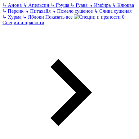
↳
Анона
↳
Апельсин
↳
Груша
↳
Гуава
↳
Имбирь
↳
Клюква
↳
Персик
↳
Питахайя
↳
Помело сушеное
↳
Слива сушеная
↳
Хурма
↳
Яблоки
Показать все
Специи и пряности