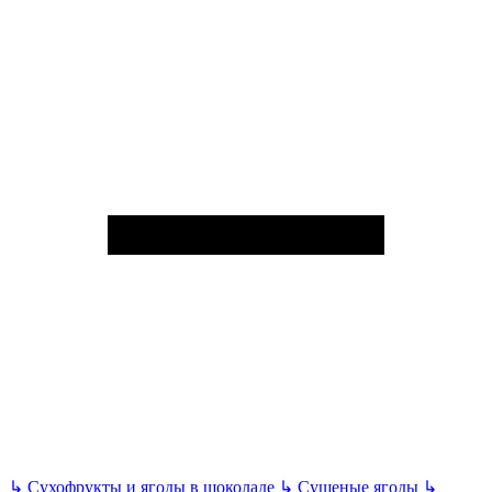
↳
Сухофрукты и ягоды в шоколаде
↳
Сушеные ягоды
↳