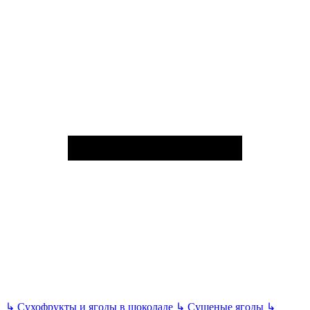
↳
Сухофрукты и ягоды в шоколаде
↳
Сушеные ягоды
↳