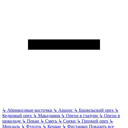
↳
Абрикосовые косточки
↳
Арахис
↳
Бразильский орех
↳
Кедровый орех
↳
Макадамия
↳
Орехи в глазури
↳
Орехи в
шоколаде
↳
Пекан
↳
Смесь
↳
Снеки
↳
Грецкий орех
↳
Миндаль
↳
Фундук
↳
Кешью
↳
Фисташки
Показать все