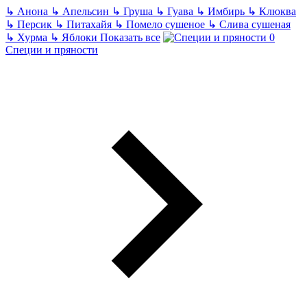
↳
Анона
↳
Апельсин
↳
Груша
↳
Гуава
↳
Имбирь
↳
Клюква
↳
Персик
↳
Питахайя
↳
Помело сушеное
↳
Слива сушеная
↳
Хурма
↳
Яблоки
Показать все
Специи и пряности