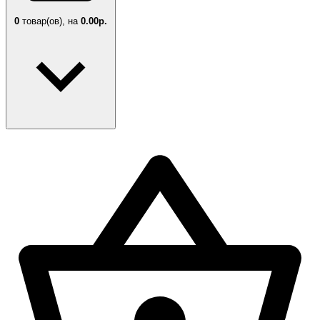
0
товар(ов),
на
0.00р.