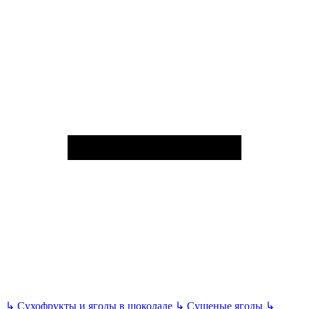
↳
Сухофрукты и ягоды в шоколаде
↳
Сушеные ягоды
↳