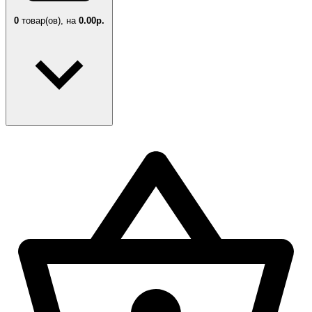
0
товар(ов),
на
0.00р.