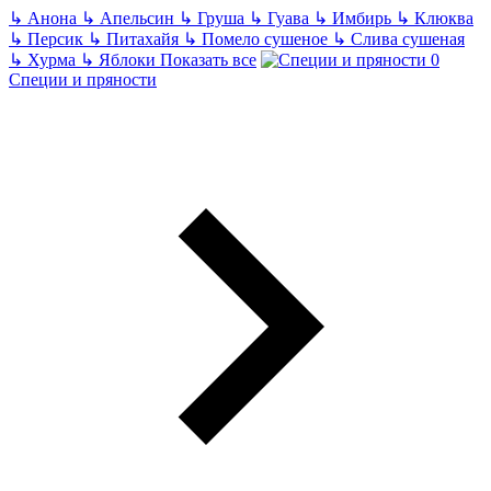
↳
Анона
↳
Апельсин
↳
Груша
↳
Гуава
↳
Имбирь
↳
Клюква
↳
Персик
↳
Питахайя
↳
Помело сушеное
↳
Слива сушеная
↳
Хурма
↳
Яблоки
Показать все
Специи и пряности