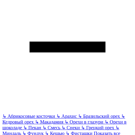
↳
Абрикосовые косточки
↳
Арахис
↳
Бразильский орех
↳
Кедровый орех
↳
Макадамия
↳
Орехи в глазури
↳
Орехи в
шоколаде
↳
Пекан
↳
Смесь
↳
Снеки
↳
Грецкий орех
↳
Миндаль
↳
Фундук
↳
Кешью
↳
Фисташки
Показать все