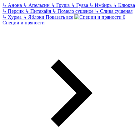
↳
Анона
↳
Апельсин
↳
Груша
↳
Гуава
↳
Имбирь
↳
Клюква
↳
Персик
↳
Питахайя
↳
Помело сушеное
↳
Слива сушеная
↳
Хурма
↳
Яблоки
Показать все
Специи и пряности