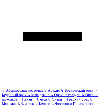
↳
Абрикосовые косточки
↳
Арахис
↳
Бразильский орех
↳
Кедровый орех
↳
Макадамия
↳
Орехи в глазури
↳
Орехи в
шоколаде
↳
Пекан
↳
Смесь
↳
Снеки
↳
Грецкий орех
↳
Миндаль
↳
Фундук
↳
Кешью
↳
Фисташки
Показать все