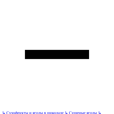
↳
Сухофрукты и ягоды в шоколаде
↳
Сушеные ягоды
↳