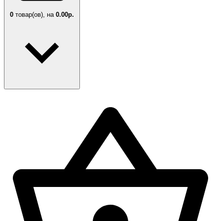
0
товар(ов),
на
0.00р.