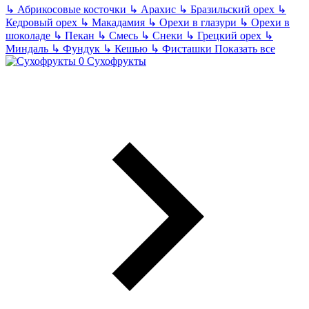
↳
Абрикосовые косточки
↳
Арахис
↳
Бразильский орех
↳
Кедровый орех
↳
Макадамия
↳
Орехи в глазури
↳
Орехи в
шоколаде
↳
Пекан
↳
Смесь
↳
Снеки
↳
Грецкий орех
↳
Миндаль
↳
Фундук
↳
Кешью
↳
Фисташки
Показать все
Сухофрукты