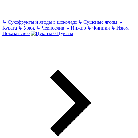
↳
Сухофрукты и ягоды в шоколаде
↳
Сушеные ягоды
↳
Курага
↳
Урюк
↳
Чернослив
↳
Инжир
↳
Финики
↳
Изюм
Показать все
Цукаты