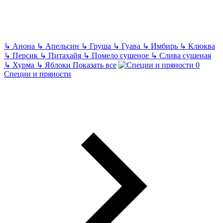
↳
Анона
↳
Апельсин
↳
Груша
↳
Гуава
↳
Имбирь
↳
Клюква
↳
Персик
↳
Питахайя
↳
Помело сушеное
↳
Слива сушеная
↳
Хурма
↳
Яблоки
Показать все
Специи и пряности