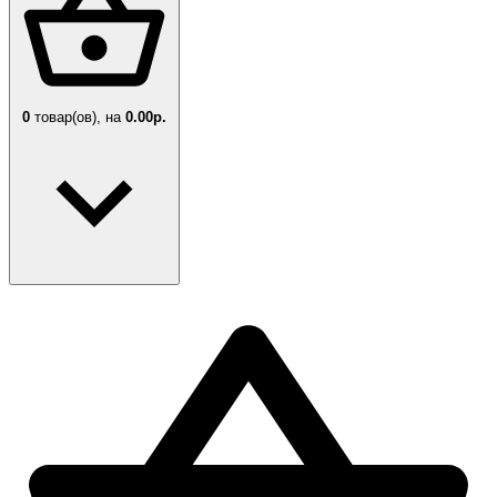
0
товар(ов),
на
0.00р.