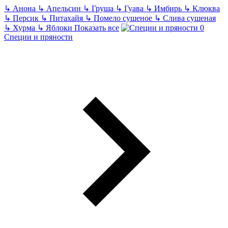
↳
Анона
↳
Апельсин
↳
Груша
↳
Гуава
↳
Имбирь
↳
Клюква
↳
Персик
↳
Питахайя
↳
Помело сушеное
↳
Слива сушеная
↳
Хурма
↳
Яблоки
Показать все
Специи и пряности