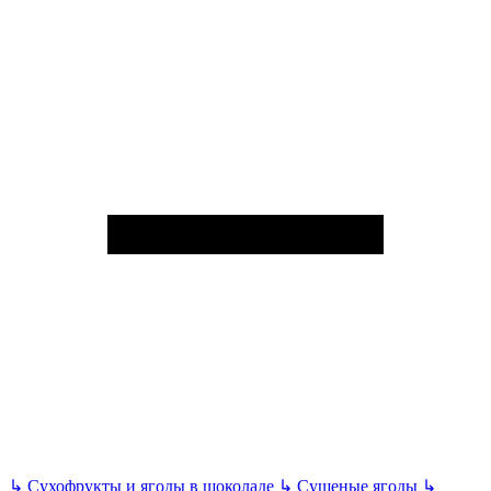
↳
Сухофрукты и ягоды в шоколаде
↳
Сушеные ягоды
↳