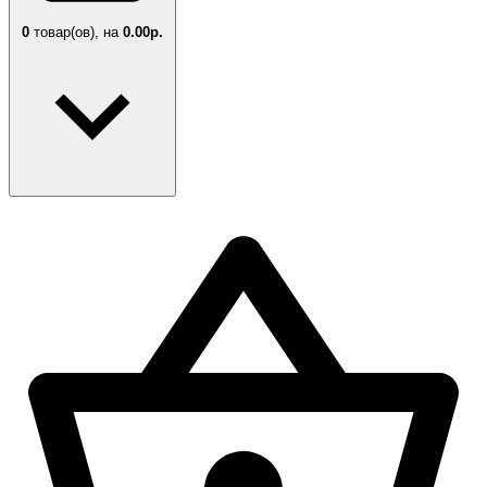
0
товар(ов),
на
0.00р.