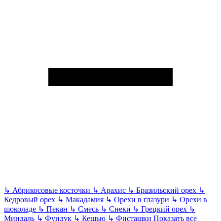
↳
Абрикосовые косточки
↳
Арахис
↳
Бразильский орех
↳
Кедровый орех
↳
Макадамия
↳
Орехи в глазури
↳
Орехи в
шоколаде
↳
Пекан
↳
Смесь
↳
Снеки
↳
Грецкий орех
↳
Миндаль
↳
Фундук
↳
Кешью
↳
Фисташки
Показать все