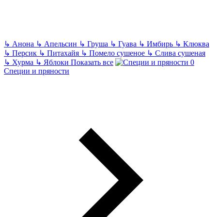
↳
Анона
↳
Апельсин
↳
Груша
↳
Гуава
↳
Имбирь
↳
Клюква
↳
Персик
↳
Питахайя
↳
Помело сушеное
↳
Слива сушеная
↳
Хурма
↳
Яблоки
Показать все
Специи и пряности