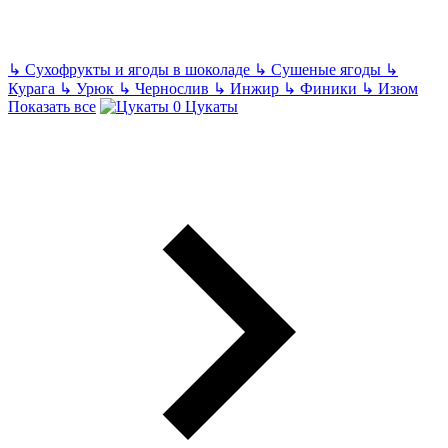
↳
Сухофрукты и ягоды в шоколаде
↳
Сушеные ягоды
↳
Курага
↳
Урюк
↳
Чернослив
↳
Инжир
↳
Финики
↳
Изюм
Показать все
Цукаты