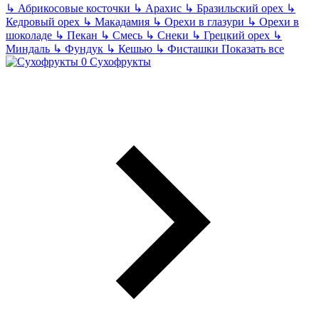
↳
Абрикосовые косточки
↳
Арахис
↳
Бразильский орех
↳
Кедровый орех
↳
Макадамия
↳
Орехи в глазури
↳
Орехи в
шоколаде
↳
Пекан
↳
Смесь
↳
Снеки
↳
Грецкий орех
↳
Миндаль
↳
Фундук
↳
Кешью
↳
Фисташки
Показать все
Сухофрукты