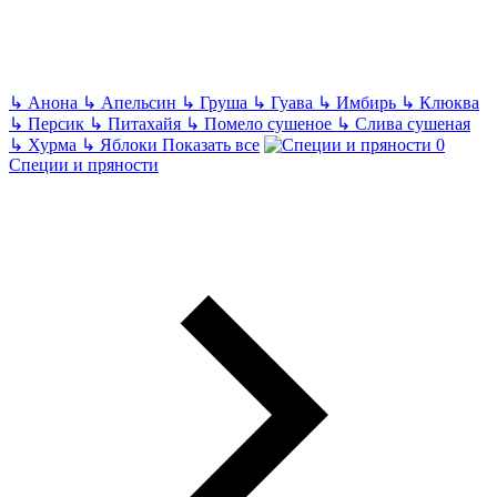
↳
Анона
↳
Апельсин
↳
Груша
↳
Гуава
↳
Имбирь
↳
Клюква
↳
Персик
↳
Питахайя
↳
Помело сушеное
↳
Слива сушеная
↳
Хурма
↳
Яблоки
Показать все
Специи и пряности