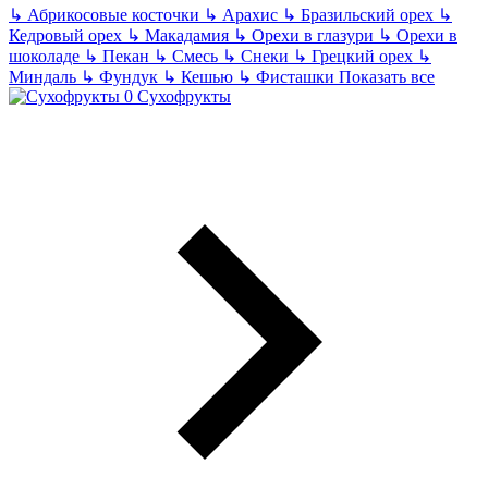
↳
Абрикосовые косточки
↳
Арахис
↳
Бразильский орех
↳
Кедровый орех
↳
Макадамия
↳
Орехи в глазури
↳
Орехи в
шоколаде
↳
Пекан
↳
Смесь
↳
Снеки
↳
Грецкий орех
↳
Миндаль
↳
Фундук
↳
Кешью
↳
Фисташки
Показать все
Сухофрукты