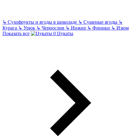
↳
Сухофрукты и ягоды в шоколаде
↳
Сушеные ягоды
↳
Курага
↳
Урюк
↳
Чернослив
↳
Инжир
↳
Финики
↳
Изюм
Показать все
Цукаты