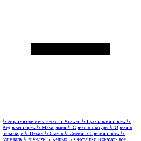
↳
Абрикосовые косточки
↳
Арахис
↳
Бразильский орех
↳
Кедровый орех
↳
Макадамия
↳
Орехи в глазури
↳
Орехи в
шоколаде
↳
Пекан
↳
Смесь
↳
Снеки
↳
Грецкий орех
↳
Миндаль
↳
Фундук
↳
Кешью
↳
Фисташки
Показать все