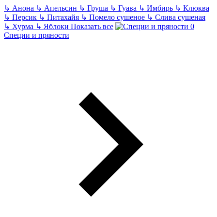
↳
Анона
↳
Апельсин
↳
Груша
↳
Гуава
↳
Имбирь
↳
Клюква
↳
Персик
↳
Питахайя
↳
Помело сушеное
↳
Слива сушеная
↳
Хурма
↳
Яблоки
Показать все
Специи и пряности