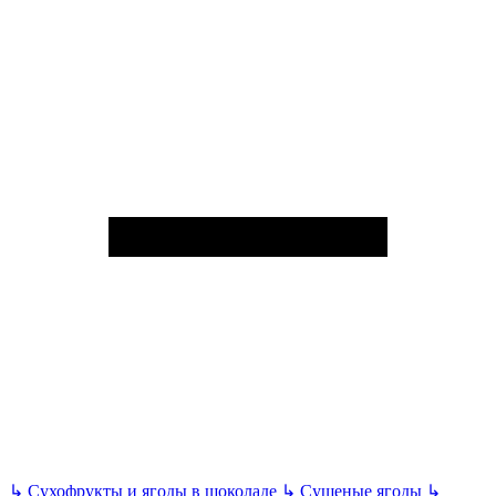
↳
Сухофрукты и ягоды в шоколаде
↳
Сушеные ягоды
↳