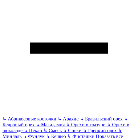
↳
Абрикосовые косточки
↳
Арахис
↳
Бразильский орех
↳
Кедровый орех
↳
Макадамия
↳
Орехи в глазури
↳
Орехи в
шоколаде
↳
Пекан
↳
Смесь
↳
Снеки
↳
Грецкий орех
↳
Миндаль
↳
Фундук
↳
Кешью
↳
Фисташки
Показать все