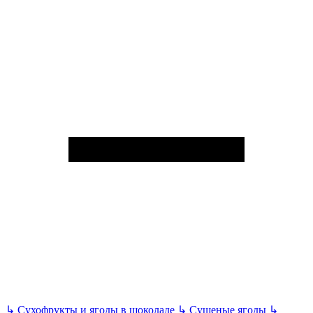
↳
Сухофрукты и ягоды в шоколаде
↳
Сушеные ягоды
↳