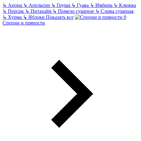
↳
Анона
↳
Апельсин
↳
Груша
↳
Гуава
↳
Имбирь
↳
Клюква
↳
Персик
↳
Питахайя
↳
Помело сушеное
↳
Слива сушеная
↳
Хурма
↳
Яблоки
Показать все
Специи и пряности